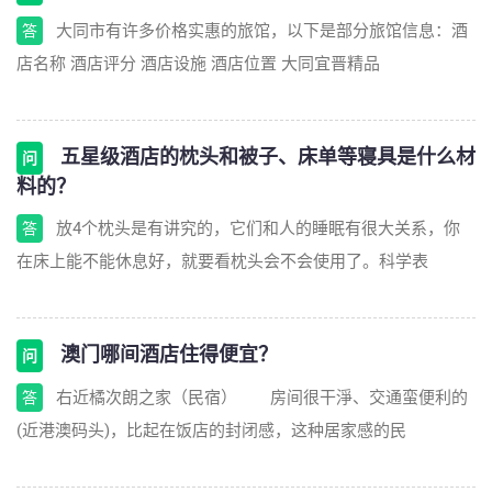
大同市有许多价格实惠的旅馆，以下是部分旅馆信息：酒
答
店名称 酒店评分 酒店设施 酒店位置 大同宜晋精品
五星级酒店的枕头和被子、床单等寝具是什么材
问
料的？
放4个枕头是有讲究的，它们和人的睡眠有很大关系，你
答
在床上能不能休息好，就要看枕头会不会使用了。科学表
澳门哪间酒店住得便宜？
问
右近橘次朗之家（民宿） 房间很干淨、交通蛮便利的
答
(近港澳码头)，比起在饭店的封闭感，这种居家感的民