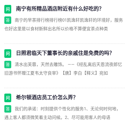
南宁有所精品酒店附近有什么好吃的？
问
南宁的早茶排行榜排行榜01凯逸轩凯逸轩的环境好，服务
答
也好这里是以食材新鲜出名所以价格不算便宜茶点种类
日照君临天下董事长的亲戚住是免费的吗？
问
清水出芙蓉，天然去雕饰。 ——《经乱离后天恩流夜郎忆
答
旧游书怀赠江夏韦太守良宰》【唐】李白【释义】宛如
希尔顿酒店员工价怎么弄？
问
我们的承诺：时刻提供个性化的服务1、无论何时何地，
答
遇上客人都须微笑着主动问候。2、尽可能用客人的母语