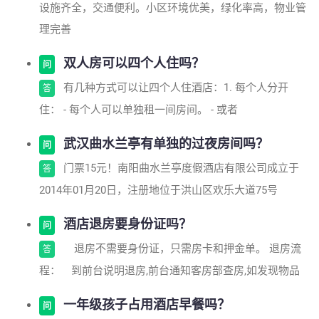
设施齐全，交通便利。小区环境优美，绿化率高，物业管
理完善
双人房可以四个人住吗？
问
有几种方式可以让四个人住酒店：1. 每个人分开
答
住： - 每个人可以单独租一间房间。 - 或者
武汉曲水兰亭有单独的过夜房间吗？
问
门票15元！南阳曲水兰亭度假酒店有限公司成立于
答
2014年01月20日，注册地位于洪山区欢乐大道75号
酒店退房要身份证吗？
问
退房不需要身份证，只需房卡和押金单。 退房流
答
程： 到前台说明退房,前台通知客房部查房,如发现物品
一年级孩子占用酒店早餐吗？
问