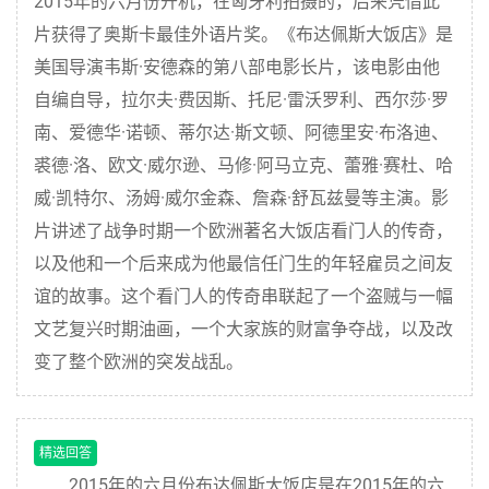
2015年的六月份开机，在匈牙利拍摄的，后来凭借此
片获得了奥斯卡最佳外语片奖。《布达佩斯大饭店》是
美国导演韦斯·安德森的第八部电影长片，该电影由他
自编自导，拉尔夫·费因斯、托尼·雷沃罗利、西尔莎·罗
南、爱德华·诺顿、蒂尔达·斯文顿、阿德里安·布洛迪、
裘德·洛、欧文·威尔逊、马修·阿马立克、蕾雅·赛杜、哈
威·凯特尔、汤姆·威尔金森、詹森·舒瓦兹曼等主演。影
片讲述了战争时期一个欧洲著名大饭店看门人的传奇，
以及他和一个后来成为他最信任门生的年轻雇员之间友
谊的故事。这个看门人的传奇串联起了一个盗贼与一幅
文艺复兴时期油画，一个大家族的财富争夺战，以及改
变了整个欧洲的突发战乱。
精选回答
2015年的六月份布达佩斯大饭店是在2015年的六