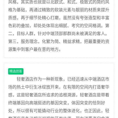
风格，其实质也就是以北欧式、和式、极致式的简约风
格为基础，再通过精致的软装元素与靓丽的材质来提升
质感，再于细节处精心打磨，虽然没有夸张造型和丰富
色彩的叠加，却处处体现出细腻、考究的空间格调。第
二，目标人群，针对中端顶部那群尚未被满足的客人。
第三，服务理念，化繁为简、精益求精，把最重要的资
源集中到客户最在意的地方。
精选回答
轻奢酒店作为一种新现象，已经迅速从中端酒店市
场的热土中衍生冰绽放开来，在有限的空间内打造奢华
感，这是轻奢酒店所追求的追根溯源，轻奢酒店是带着
终端基因向高端挺进的基因突变，体因突变的恰到好
处，所以很有可能撬动行业的整体进化，也正因此，轻