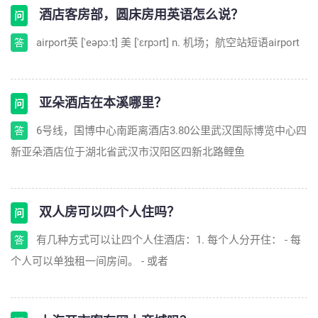
酒店客房部，圆床房用英语怎么说？
问
airport英 ['eəpɔːt] 美 ['ɛrpɔrt] n. 机场；航空站短语airport
答
亚朵酒店在本溪哪里？
问
6号线，国博中心南距离酒店3.80公里武汉国际博览中心四
答
新亚朵酒店位于湖北省武汉市汉阳区四新北路鲤鱼
双人房可以四个人住吗？
问
有几种方式可以让四个人住酒店：1. 每个人分开住： - 每
答
个人可以单独租一间房间。 - 或者