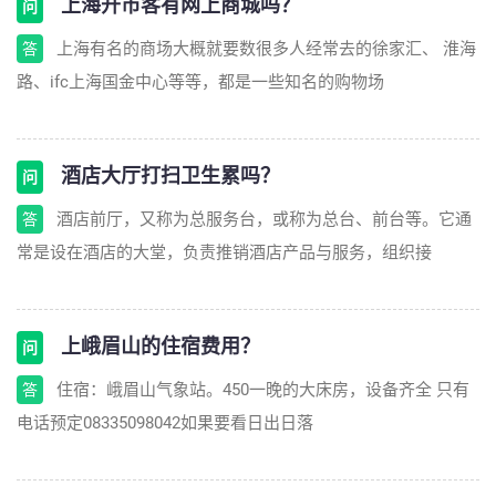
上海开市客有网上商城吗？
问
上海有名的商场大概就要数很多人经常去的徐家汇、 淮海
答
路、ifc上海国金中心等等，都是一些知名的购物场
酒店大厅打扫卫生累吗？
问
酒店前厅，又称为总服务台，或称为总台、前台等。它通
答
常是设在酒店的大堂，负责推销酒店产品与服务，组织接
上峨眉山的住宿费用？
问
住宿：峨眉山气象站。450一晚的大床房，设备齐全 只有
答
电话预定08335098042如果要看日出日落