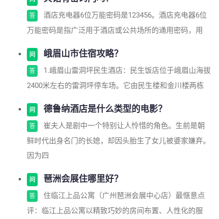
酒店充电器6位万能密码是123456。酒店充电器6位
答
万能密码是指广泛用于酒店或公共场所的通用密码，用
峨眉山市住宿攻略？
问
1.峨眉山雷洞坪民生酒店：民生饭店位于峨眉山海拔
答
2400米左右的雷洞坪停车场。它由民生楼和金川楼两栋
德鲁纳酒店是什么类型的电影？
问
崔夫人是剧中一个特别让人怜惜的角色。生前是朝
答
鲜时代出身名门的长媳，却因头胎生了女儿被婆家嫌弃。
因为四
琶洲会展住哪里好？
问
住临江上品公寓（广州琶洲会展中心店）最惬意点
答
评：临江上品公寓以精致巧妙的房间布置、人性化的服