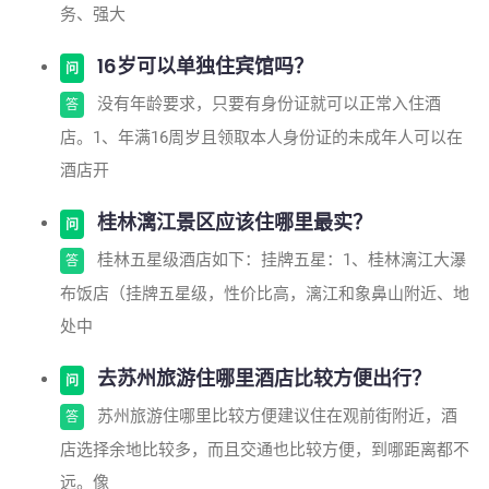
务、强大
16岁可以单独住宾馆吗？
问
没有年龄要求，只要有身份证就可以正常入住酒
答
店。1、年满16周岁且领取本人身份证的未成年人可以在
酒店开
桂林漓江景区应该住哪里最实？
问
桂林五星级酒店如下：挂牌五星：1、桂林漓江大瀑
答
布饭店（挂牌五星级，性价比高，漓江和象鼻山附近、地
处中
去苏州旅游住哪里酒店比较方便出行？
问
苏州旅游住哪里比较方便建议住在观前街附近，酒
答
店选择余地比较多，而且交通也比较方便，到哪距离都不
远。像