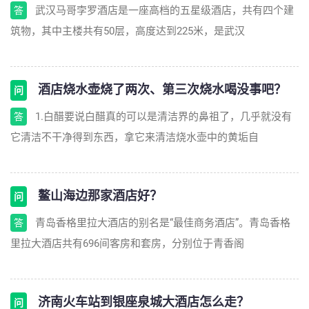
武汉马哥孛罗酒店是一座高档的五星级酒店，共有四个建
答
筑物，其中主楼共有50层，高度达到225米，是武汉
酒店烧水壶烧了两次、第三次烧水喝没事吧？
问
1.白醋要说白醋真的可以是清洁界的鼻祖了，几乎就没有
答
它清洁不干净得到东西，拿它来清洁烧水壶中的黄垢自
鳌山海边那家酒店好？
问
青岛香格里拉大酒店的别名是“最佳商务酒店”。青岛香格
答
里拉大酒店共有696间客房和套房，分别位于青香阁
济南火车站到银座泉城大酒店怎么走？
问