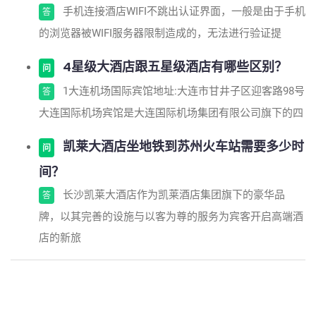
手机连接酒店WIFI不跳出认证界面，一般是由于手机
答
的浏览器被WIFI服务器限制造成的，无法进行验证提
4星级大酒店跟五星级酒店有哪些区别？
问
1大连机场国际宾馆地址:大连市甘井子区迎客路98号
答
大连国际机场宾馆是大连国际机场集团有限公司旗下的四
凯莱大酒店坐地铁到苏州火车站需要多少时
问
间？
长沙凯莱大酒店作为凯莱酒店集团旗下的豪华品
答
牌，以其完善的设施与以客为尊的服务为宾客开启高端酒
店的新旅