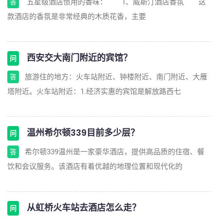
五星级酒店惯用的香味： 1、威斯汀酒店香氛 这
答
款酒店的香氛是非常经典的木质花香，主要
西安交大南门附近的宾馆？
问
旅游住的地方：火车站附近、钟楼附近、南门附近、大雁
答
塔附近。火车站附近：1.经济实惠的宾馆是解放路西七
温州希尔顿339目前多少层？
问
希尔顿339温州是一家豪华酒店，提供高品质的住宿、餐
答
饮和会议服务。该酒店有着优越的地理位置和现代化的
从虹桥火车站去酒店怎么走？
问