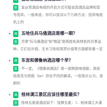
宜必思酒店电视的开启方式可能会因酒店品牌和型
答
号而异。一般来说，你可以尝试以下几种方法：找到电视
机上的
五哈住兵马俑酒店是哪一期？
问
月季“兵马俑酒店”和“微蓝”是两款各具特色的月季品
答
种，它们在外观、生长习性和观赏价值等方面都有着一定
东宫和德鲁纳酒店哪个早？
问
不一定。《德鲁纳酒店》是一部韩国电视剧，其结
答
局是否为悲剧（be）存在不同的解读。一些观众认为，该
剧的
桂林漓江景区应该住哪里最实？
问
桂林五星级酒店如下：挂牌五星：1、桂林漓江大瀑
答