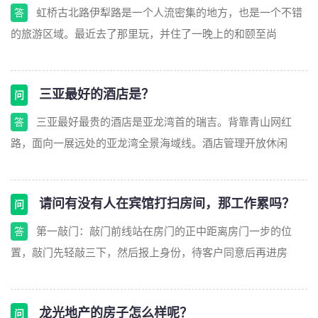
虹桥古北路伊犁路是一个人流密集的地方，也是一个不错
答
的旅游区域。最近去了那里玩，并住了一晚上的和颐至尚
三亚最好的酒店是？
问
三亚最好最贵的酒店是亚龙湾首的瑞吉。背靠青山网红
答
路，面向一展远处的亚龙湾全景海域线。酒店管理开放休闲
请问有没有人在宾馆打扫房间，那工作累吗？
问
第一敲门：敲门前线站在房门的正中距离房门一步的位
答
置，敲门先轻敲三下，然后报上身份，待客户同意后再进房
龙光地产的房子怎么样呢？
问