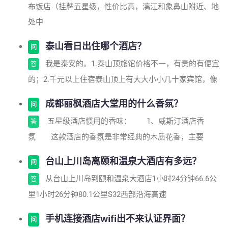
布饭店（挂牌五星级，性价比高，漓江和象鼻山附近、地
处中
泰山看日出住哪个酒店？
问
我是泰安的。1.泰山顶旅馆价格不一，有贵的有便宜
答
的；2.千元以上住宿泰山顶上有大大小小几十家宾馆，像
成都丽枫酒店大堂用的什么香氛？
问
五星级酒店惯用的香味： 1、威斯汀酒店香
答
氛 这款酒店的香氛是非常经典的木质花香，主要
台山上川岛离颐和温泉大酒店有多远？
问
从台山上川岛到颐和温泉大酒店1小时24分钟66.6公
答
里1小时26分钟80.1公里S32西部沿海高速
手机连接酒店wifi出不来认证界面？
问