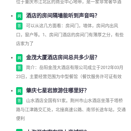
位于重庆市江北区的商业中心地带，是一家非常奢华酒
酒店的房间隔墙能听到声音吗？
问
可以从这几方面看：房间门，墙体，房间内出风
答
口，窗户等。1、房间门酒店的房间门有薄厚之分，有些
店家为了
金茂大厦酒店房间总共多少层？
问
简介：岳阳金茂大酒店有限公司成立于2012年03月
答
23日，主要经营范围为中型餐馆（餐饮服务许可证有效
肇庆七星岩旅游住哪里好？
问
山水酒店全国有51家。荆州市山水酒店坐落于塔桥
答
路与江津路交汇处，北接高速公路、南邻长途车站，交通
便利