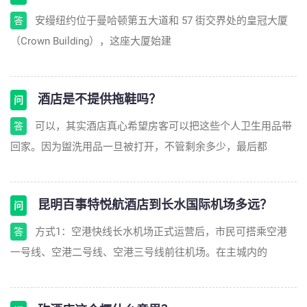
安缦纽约位于曼哈顿第五大道和 57 街交界处的皇冠大厦
答
（Crown Building），这座大厦始建
酒店是不提供拖鞋吗？
问
可以，其实酒店真心希望房客可以把这些个人卫生用品带
答
回家。因为盥洗用品一旦被打开，不管剩余多少，最后都
昆明百事特悦航酒店到长水国际机场多远？
问
方式1：空港快线长水机场正式运营后，市民可搭乘空港
答
一号线、空港二号线、空港三号线前往机场。在主城内的