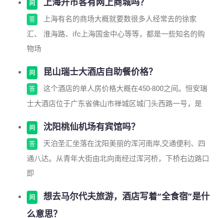
上海开市客有网上商城吗？
问
上海有名的商场大概就要数很多人经常去的徐家
答
汇、 淮海路、ifc上海国金中心等等，都是一些知名的购
物场
昆山瑞士大酒店自助餐价格？
问
这个酒店的单人房价格大概在450-800之间。恒安瑞
答
士大酒店位于广东省佛山市禅城区城门头西路一号，是
沈阳桃仙机场有宾馆吗？
问
天泊圣汇坐落在沈阳美丽的浑河南岸,交通便利、四
答
通八达。从青年大街由北向南经过浑河桥，下桥右边路口
即
想去马尔代夫旅游，酒店写着“全食宿”是什
问
么意思？