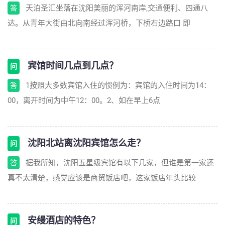
天泊圣汇坐落在沈阳美丽的浑河南岸,交通便利、四通八
答
达。从青年大街由北向南经过浑河桥，下桥右边路口 即
宾馆时间几点到几点？
问
1按照大多数宾馆入住的惯例为：宾馆的入住时间为14：
答
00，离开时间为中午12：00。2、如在早上6点
沈阳北站离沈阳宾馆怎么走？
问
据我所知，沈阳五星级宾馆有以下几家，但谁是第一家还
答
真不太清楚，感觉应该是商贸饭店吧，这家饭店年头比较
安缦酒店的特色？
问