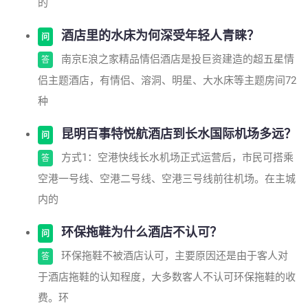
的
酒店里的水床为何深受年轻人青睐？
问
南京E浪之家精品情侣酒店是投巨资建造的超五星情
答
侣主题酒店，有情侣、溶洞、明星、大水床等主题房间72
种
昆明百事特悦航酒店到长水国际机场多远？
问
方式1：空港快线长水机场正式运营后，市民可搭乘
答
空港一号线、空港二号线、空港三号线前往机场。在主城
内的
环保拖鞋为什么酒店不认可？
问
环保拖鞋不被酒店认可，主要原因还是由于客人对
答
于酒店拖鞋的认知程度，大多数客人不认可环保拖鞋的收
费。环