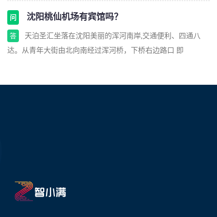
沈阳桃仙机场有宾馆吗？
问
天泊圣汇坐落在沈阳美丽的浑河南岸,交通便利、四通八
答
达。从青年大街由北向南经过浑河桥，下桥右边路口 即