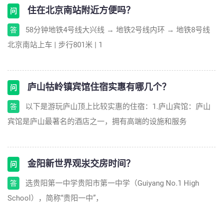
住在北京南站附近方便吗？
问
58分钟地铁4号线大兴线 → 地铁2号线内环 → 地铁8号线
答
北京南站上车 | 步行801米 | 1
庐山牯岭镇宾馆住宿实惠有哪几个？
问
以下是游玩庐山顶上比较实惠的住宿：1.庐山宾馆：庐山
答
宾馆是庐山最著名的酒店之一，拥有高端的设施和服务
金阳新世界观汖交房时间？
问
选贵阳第一中学贵阳市第一中学（Guiyang No.1 High
答
School），简称“贵阳一中”，