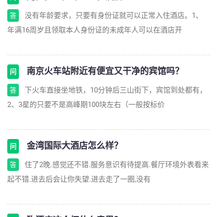
没有年龄要求，只要有身份证就可以正常入住酒店。1、
答
年满16周岁且领取本人身份证的未成年人可以在酒店开
南京火车站附近有便宜又干净的宾馆吗？
问
下火车直接坐地铁，10分钟后三山街下，宾馆到处都有，
答
2、3星的只要不是高峰期100块左右（一般按标价
金湾国际大酒店怎么样？
问
住了2晚.感觉还不错.服务意识有待提高.餐厅环境外表看来
答
起不错.进去后会让你失望.进去走了一圈,没有