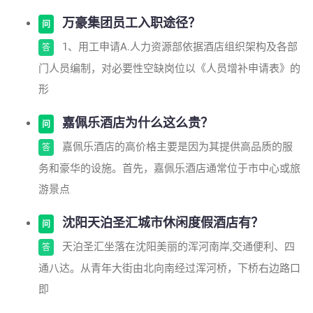
万豪集团员工入职途径？
问
1、用工申请A.人力资源部依据酒店组织架构及各部
答
门人员编制，对必要性空缺岗位以《人员增补申请表》的
形
嘉佩乐酒店为什么这么贵？
问
嘉佩乐酒店的高价格主要是因为其提供高品质的服
答
务和豪华的设施。首先，嘉佩乐酒店通常位于市中心或旅
游景点
沈阳天泊圣汇城市休闲度假酒店有？
问
天泊圣汇坐落在沈阳美丽的浑河南岸,交通便利、四
答
通八达。从青年大街由北向南经过浑河桥，下桥右边路口
即